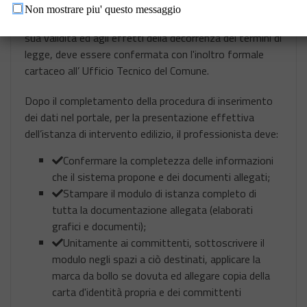
istanze edilizie.
Non mostrare piu' questo messaggio
La domanda compilata on-line sul portale, al fine della
sua validità ed agli effetti della decorrenza dei termini di
legge, deve essere confermata con l'inoltro formale
cartaceo all’ Ufficio Tecnico del Comune.
Dopo il completamento della procedura di inserimento
dei dati nel portale, per la presentazione effettiva
dell’istanza di intervento edilizio, il professionista deve:
Confermare la completezza delle informazioni
che il sistema propone e dei documenti allegati;
Stampare il modulo di istanza completo di
tutta la documentazione allegata (elaborati
grafici e documenti);
Unitamente ai committenti, sottoscrivere il
modulo negli spazi a ciò destinati, applicare la
marca da bollo se dovuta ed allegare copia della
carta d'identità propria e dei committenti