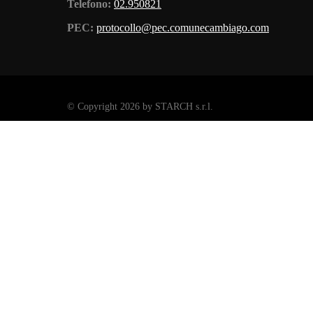
Telefono:
02.950821
PEC:
protocollo@pec.comunecambiago.com
©
Copyright 2026 by STARCH s.r.l.